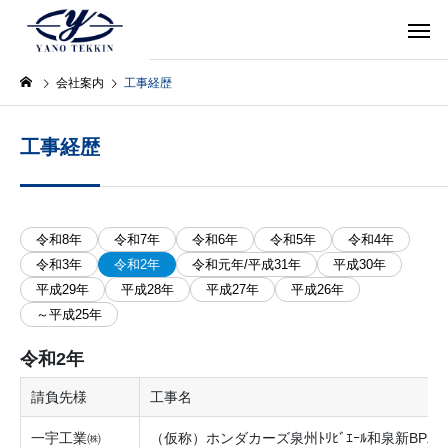
会社案内
工事経歴
工事経歴
令和8年
令和7年
令和6年
令和5年
令和4年
令和3年
令和2年
令和元年/平成31年
平成30年
平成29年
平成28年
平成27年
平成26年
～平成25年
令和2年
請負先様
工事名
一宇工業㈱
（仮称）ホンダカーズ泉州ﾄﾘﾋﾞｴｰﾙ和泉新BP