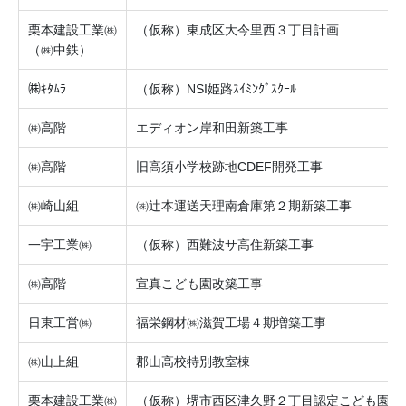
栗本建設工業㈱
（仮称）東成区大今里西３丁目計画
（㈱中鉄）
㈱ｷﾀﾑﾗ
（仮称）NSI姫路ｽｲﾐﾝｸﾞｽｸｰﾙ
㈱高階
エディオン岸和田新築工事
㈱高階
旧高須小学校跡地CDEF開発工事
㈱崎山組
㈱辻本運送天理南倉庫第２期新築工事
一宇工業㈱
（仮称）西難波サ高住新築工事
㈱高階
宣真こども園改築工事
日東工営㈱
福栄鋼材㈱滋賀工場４期増築工事
㈱山上組
郡山高校特別教室棟
栗本建設工業㈱
（仮称）堺市西区津久野２丁目認定こども園